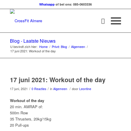
Whatsapp
of bel ons: 085-0603336
Blog - Laatste Nieuws
U bevindt zich hier:
Home
/
Privé: Blog
/
Algemeen
/
17 juni 2021: Workout of the day
17 juni 2021: Workout of the day
/
/
/
17 juni, 2021
0 Reacties
in
Algemeen
door
Leontine
Workout of the day
20 min. AMRAP of:
500m Row
35 Thrusters, 20kg/15kg
20 Pull-ups