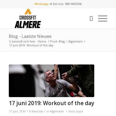
Whatsapp
of bel ons: 085-0603336
Blog - Laatste Nieuws
U bevindt zich hier:
Home
/
Privé: Blog
/
Algemeen
/
17 juni 2019: Workout of the day
17 juni 2019: Workout of the day
/
/
/
17 juni, 2019
0 Reacties
in
Algemeen
door
Joyce