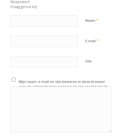
Meepraten?
Draag gerust bij!
*
Naam
*
E-mail
Site
Mijn naam, e-mail en site bewaren in deze browser
voor de volgende keer wanneer ik een reactie plaats.