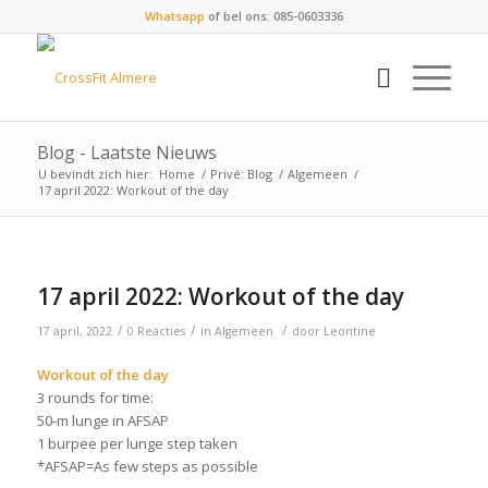
Whatsapp
of bel ons: 085-0603336
Blog - Laatste Nieuws
U bevindt zich hier:
Home
/
Privé: Blog
/
Algemeen
/
17 april 2022: Workout of the day
17 april 2022: Workout of the day
/
/
/
17 april, 2022
0 Reacties
in
Algemeen
door
Leontine
Workout of the day
3 rounds for time:
50-m lunge in AFSAP
1 burpee per lunge step taken
*AFSAP=As few steps as possible