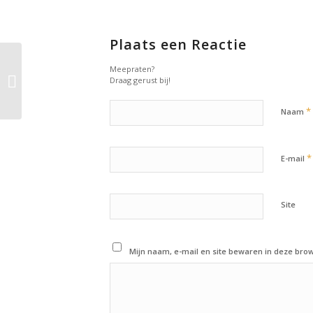
Plaats een Reactie
Meepraten?
15 oktober 2017:
Draag gerust bij!
Newsflash!
*
Naam
*
E-mail
Site
Mijn naam, e-mail en site bewaren in deze brow