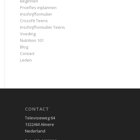
Beginnen
Proefles inplannen
Inschrijfformulier
CrossFit Teens
Inschrijfformulier Teens
Voeding
Nutrition 101
Blog
Contact
Leden
CONTACT
Televisieweg 64
1322AM Almere
Nederland