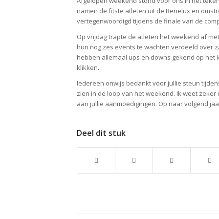
Afgelopen weekend stond voor ons in het teke
namen de fitste atleten uit de Benelux en omst
vertegenwoordigd tijdens de finale van de compe
Op vrijdag trapte de atleten het weekend af me
hun nog zes events te wachten verdeeld over z
hebben allemaal ups en downs gekend op het lea
klikken.
Iedereen onwijs bedankt voor jullie steun tijde
zien in de loop van het weekend. Ik weet zeker
aan jullie aanmoedigingen. Op naar volgend jaa
Deel dit stuk