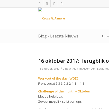
Blog - Laatste Nieuws
U bev
16 oktober 2017: Terugblik
/
/
16 oktober, 2017
0 Reacties
in
Algemeen
,
Lowland
Workout of the day (WOD)
Front squat 5-3-3-2-2-2-1-1-1-1-1
Challenge of the month – Oktober
Met de hele box:
Zoveel mogelijk strict pull-ups