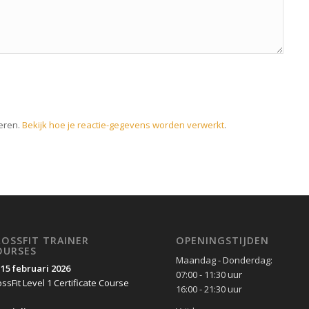
eren.
Bekijk hoe je reactie-gegevens worden verwerkt
.
ROSSFIT TRAINER
OPENINGSTIJDEN
OURSES
Maandag - Donderdag:
-15 februari 2026
07:00 - 11:30 uur
ssFit Level 1 Certificate Course
16:00 - 21:30 uur