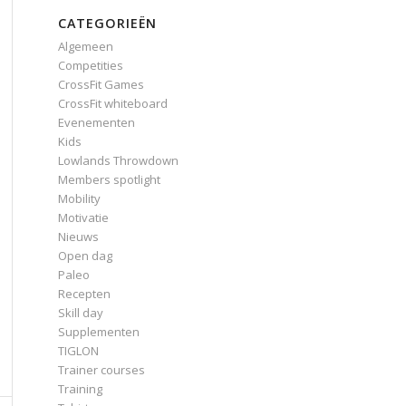
CATEGORIEËN
Algemeen
Competities
CrossFit Games
CrossFit whiteboard
Evenementen
Kids
Lowlands Throwdown
Members spotlight
Mobility
Motivatie
Nieuws
Open dag
Paleo
Recepten
Skill day
Supplementen
TIGLON
Trainer courses
Training