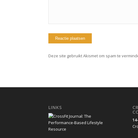
Deze site gebruikt Akismet om spam te vermind
LINKS
C
C
14
Cro