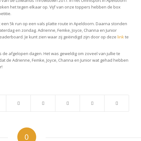
n van de Lowlands Throwdown 2017. In het Omnisport in Apeldoorn
reken het tegen elkaar op. Vijf van onze toppers hebben de box
titie.
t een 5k run op een vals platte route in Apeldoorn. Daarna stonden
aterdag en zondag. Adrienne, Femke, Joyce, Channa en Junior
derboard. Je kunt zien waar zij geëindigd zijn door op deze
link
te
ns de afgelopen dagen. Het was geweldig om zoveel van jullie te
 dat de Adrienne, Femke, Joyce, Channa en Junior wat gehad hebben
r!
0