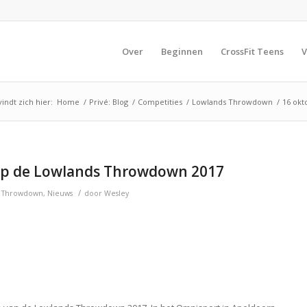
Over
Beginnen
CrossFit Teens
V
indt zich hier:
Home
/
Privé: Blog
/
Competities
/
Lowlands Throwdown
/
16 okt
 op de Lowlands Throwdown 2017
/
s Throwdown
,
Nieuws
door
Wesley