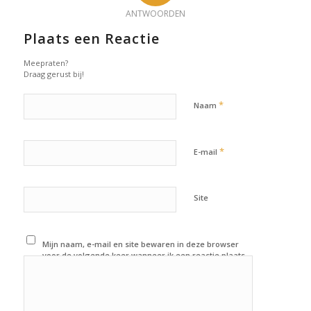
ANTWOORDEN
Plaats een Reactie
Meepraten?
Draag gerust bij!
*
Naam
*
E-mail
Site
Mijn naam, e-mail en site bewaren in deze browser
voor de volgende keer wanneer ik een reactie plaats.