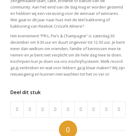
zelfgemaakte taart, cake, brownie of baksel van de
community. Aan het eind van de dag mag er worden gestemd
en hebben wij een verassing voor de winnaar of winnares.
Wie gaat er dit jaar naar huis met de titel bakkoning of
bakkoning van Reebok CrossFit Almere?
Het evenement “PR’s, Pie’s & Champagne” is zaterdag 30
december om 9.30 uur en duurt ongeveer tot 12.30 uur. Je bent
meer dan welkom om vrienden, familie of kennissen mee te
nemen en je bent niet verplicht om de hele dag mee te doen.
Inschrijven kun je doen via ons inschrijfsysteem. Welk record
ga jij verbreken en wat voor lekkers ga jij klaar maken? Wij zijn
nieuwsgierig en kunnen niet wachten tot het zo ver is!
Deel dit stuk
0