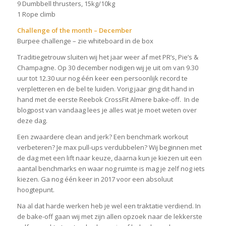
9 Dumbbell thrusters, 15kg/10kg
1 Rope climb
Challenge of the month – December
Burpee challenge – zie whiteboard in de box
Traditiegetrouw sluiten wij het jaar weer af met PR’s, Pie’s &
Champagne. Op 30 december nodigen wij je uit om van 9.30
uur tot 12.30 uur nog één keer een persoonlijk record te
verpletteren en de bel te luiden. Vorig jaar ging dit hand in
hand met de eerste Reebok CrossFit Almere bake-off. In de
blogpost van vandaag lees je alles wat je moet weten over
deze dag.
Een zwaardere clean and jerk? Een benchmark workout
verbeteren? Je max pull-ups verdubbelen? Wij beginnen met
de dag met een lift naar keuze, daarna kun je kiezen uit een
aantal benchmarks en waar nog ruimte is mag je zelf nog iets
kiezen. Ga nog één keer in 2017 voor een absoluut
hoogtepunt.
Na al dat harde werken heb je wel een traktatie verdiend. In
de bake-off gaan wij met zijn allen opzoek naar de lekkerste