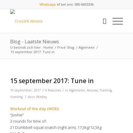
Whatsapp
of bel ons: 085-0603336
Blog - Laatste Nieuws
U bevindt zich hier:
Home
/
Privé: Blog
/
Algemeen
/
15 september 2017: Tune in
15 september 2017: Tune in
/
/
15 september, 2017
0 Reacties
in
Algemeen
,
Nieuws
,
Training
,
/
Voeding
door
Wesley
Workout of the day (WOD)
“Joshie”
3 rounds for time of:
21 Dumbbell squat snatch (right arm), 17,5kg/12,5kg