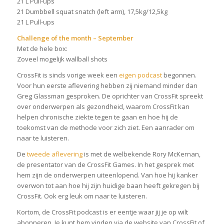
21 L Pull-ups
21 Dumbbell squat snatch (left arm), 17,5kg/12,5kg
21 L Pull-ups
Challenge of the month – September
Met de hele box:
Zoveel mogelijk wallball shots
CrossFit is sinds vorige week een
eigen podcast
begonnen.
Voor hun eerste aflevering hebben zij niemand minder dan
Greg Glassman gesproken. De oprichter van CrossFit spreekt
over onderwerpen als gezondheid, waarom CrossFit kan
helpen chronische ziekte tegen te gaan en hoe hij de
toekomst van de methode voor zich ziet. Een aanrader om
naar te luisteren.
De
tweede aflevering
is met de welbekende Rory McKernan,
de presentator van de CrossFit Games. In het gesprek met
hem zijn de onderwerpen uiteenlopend. Van hoe hij kanker
overwon tot aan hoe hij zijn huidige baan heeft gekregen bij
CrossFit. Ook erg leuk om naar te luisteren.
Kortom, de CrossFit podcast is er eentje waar jij je op wilt
abonneren. Je kunt hem vinden via de website van CrossFit of