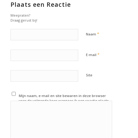
Plaats een Reactie
Meepraten?
Draag gerust bij!
*
Naam
*
E-mail
Site
Mijn naam, e-mail en site bewaren in deze browser
voor de volgende keer wanneer ik een reactie plaats.