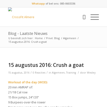
Whatsapp
of bel ons: 085-0603336
Blog - Laatste Nieuws
U bevindt zich hier:
Home
/
Privé: Blog
/
Algemeen
/
15 augustus 2016: Crush a goat
15 augustus 2016: Crush a goat
/
/
/
15 augustus, 2016
0 Reacties
in
Algemeen
,
Training
door
Wesley
Workout of the day (WOD)
20 min AMRAP of:
21/18 Cal row
15 Box jumps, 24”/20”
9 Burpees-over-the rower