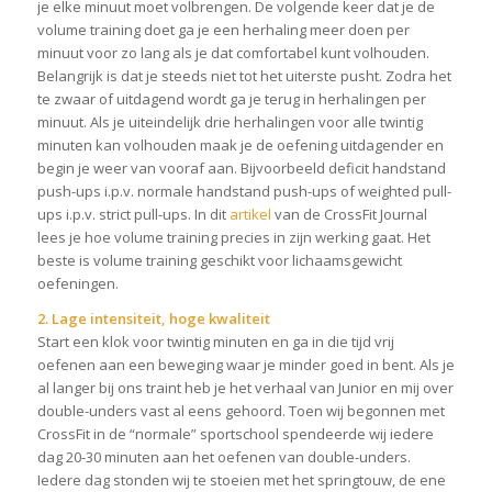
je elke minuut moet volbrengen. De volgende keer dat je de
volume training doet ga je een herhaling meer doen per
minuut voor zo lang als je dat comfortabel kunt volhouden.
Belangrijk is dat je steeds niet tot het uiterste pusht. Zodra het
te zwaar of uitdagend wordt ga je terug in herhalingen per
minuut. Als je uiteindelijk drie herhalingen voor alle twintig
minuten kan volhouden maak je de oefening uitdagender en
begin je weer van vooraf aan. Bijvoorbeeld deficit handstand
push-ups i.p.v. normale handstand push-ups of weighted pull-
ups i.p.v. strict pull-ups. In dit
artikel
van de CrossFit Journal
lees je hoe volume training precies in zijn werking gaat. Het
beste is volume training geschikt voor lichaamsgewicht
oefeningen.
2. Lage intensiteit, hoge kwaliteit
Start een klok voor twintig minuten en ga in die tijd vrij
oefenen aan een beweging waar je minder goed in bent. Als je
al langer bij ons traint heb je het verhaal van Junior en mij over
double-unders vast al eens gehoord. Toen wij begonnen met
CrossFit in de “normale” sportschool spendeerde wij iedere
dag 20-30 minuten aan het oefenen van double-unders.
Iedere dag stonden wij te stoeien met het springtouw, de ene