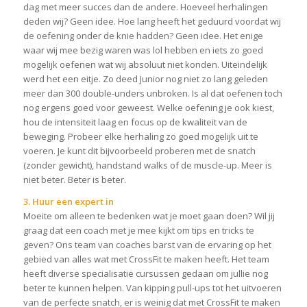
dag met meer succes dan de andere. Hoeveel herhalingen
deden wij? Geen idee. Hoe lang heeft het geduurd voordat wij
de oefening onder de knie hadden? Geen idee. Het enige
waar wij mee bezig waren was lol hebben en iets zo goed
mogelijk oefenen wat wij absoluut niet konden. Uiteindelijk
werd het een eitje. Zo deed Junior nog niet zo lang geleden
meer dan 300 double-unders unbroken. Is al dat oefenen toch
nog ergens goed voor geweest. Welke oefening je ook kiest,
hou de intensiteit laag en focus op de kwaliteit van de
beweging. Probeer elke herhaling zo goed mogelijk uit te
voeren. Je kunt dit bijvoorbeeld proberen met de snatch
(zonder gewicht), handstand walks of de muscle-up. Meer is
niet beter. Beter is beter.
3. Huur een expert in
Moeite om alleen te bedenken wat je moet gaan doen? Wil jij
graag dat een coach met je mee kijkt om tips en tricks te
geven? Ons team van coaches barst van de ervaring op het
gebied van alles wat met CrossFit te maken heeft. Het team
heeft diverse specialisatie cursussen gedaan om jullie nog
beter te kunnen helpen. Van kipping pull-ups tot het uitvoeren
van de perfecte snatch, er is weinig dat met CrossFit te maken