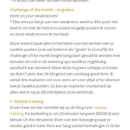
* In teams van twee. Na elke ronde wisselen.
Challenge of the month – Augustus
Work on your weaknesses!
* Elke minuut dat je aan een weakness werkt is één punt. Het
doel is om met de hele box zoveel mogelijk punten te scoren
en onze weaknesses te verslaan.
Deze maand staat alles in het teken van het werken aan je
zwakke punten (ook wel bekend als “goats” in CrossFit). De
challenge of the month begint langzaam gevuld te worden met
minuten en ook in de warming-ups wordt er regelmatig
aandacht aan besteed. Maar wil je nog een schepje er boven
op doen? Lees dan de blogpost van vandaag goed door. Ik
vertel drie manieren om voor eens en voor altijd af te rekenen
met je zwakke punten. Zo ben je nog beter voorbereid op
alles wat er op je afkomt tijdens onze workouts.
1. Volume training
Al een keer eerder vertelde wij op de blog over
volume
training
. De bedoeling is om 20 minuten lang een EMOM (Every
Minute On the Minute) te doen van een beweging waar je
minder goed in bent. Kies een laag aantal herhalingen (1-3) die