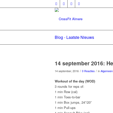
Blog - Laatste Nieuws
14 september 2016: He
/
/
14 september, 2016
0 Reacties
in
Algemeen
Workout of the day (WOD)
3 rounds for reps of:
1 min Row (cal)
1 min Toes-to-bar
1 min Box jumps, 24”/20”
1 min Pull-ups
1 min Assault Bike (cal)