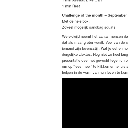
1 min Rest
Challenge of the month – September
Met de hele box:
Zoveel mogelijk sandbag squats
Wereldwijd neemt het aantal mensen dat 
dat als maar groter wordt. Veel van de c
iemand zijn levensstijl. Wat je eet en 
dergelijke ziektes. Nog niet zo heel l
presentatie over het gevecht tegen chron
om op “lees meer” te klikken en te luis
helpen in de vorm van hun leven te k