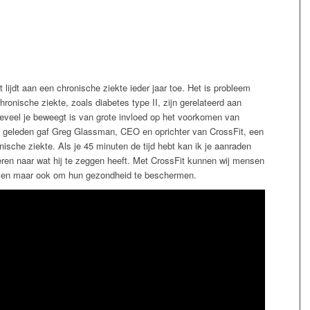
lijdt aan een chronische ziekte ieder jaar toe. Het is probleem
hronische ziekte, zoals diabetes type II, zijn gerelateerd aan
hoeveel je beweegt is van grote invloed op het voorkomen van
ang geleden gaf Greg Glassman, CEO en oprichter van CrossFit, een
ische ziekte. Als je 45 minuten de tijd hebt kan ik je aanraden
teren naar wat hij te zeggen heeft. Met CrossFit kunnen wij mensen
omen maar ook om hun gezondheid te beschermen.