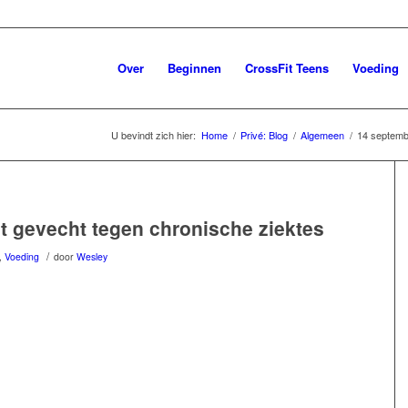
Over
Beginnen
CrossFit Teens
Voeding
U bevindt zich hier:
Home
/
Privé: Blog
/
Algemeen
/
14 septemb
t gevecht tegen chronische ziektes
/
,
Voeding
door
Wesley