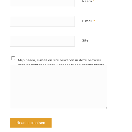
*
Naam
*
E-mail
Site
Mijn naam, e-mail en site bewaren in deze browser
voor de volgende keer wanneer ik een reactie plaats.