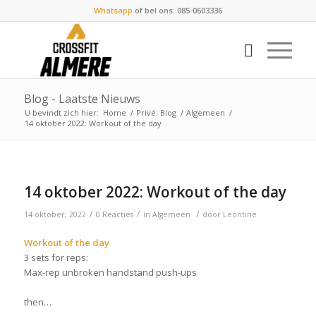
Whatsapp
of bel ons: 085-0603336
Blog - Laatste Nieuws
U bevindt zich hier:
Home
/
Privé: Blog
/
Algemeen
/
14 oktober 2022: Workout of the day
14 oktober 2022: Workout of the day
/
/
/
14 oktober, 2022
0 Reacties
in
Algemeen
door
Leontine
Workout of the day
3 sets for reps:
Max-rep unbroken handstand push-ups
then…