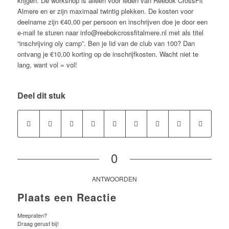
krijgen. De workshop is alleen voor leden van Reebok CrossFit
Almere en er zijn maximaal twintig plekken. De kosten voor
deelname zijn €40,00 per persoon en inschrijven doe je door een
e-mail te sturen naar info@reebokcrossfitalmere.nl met als titel
“inschrijving oly camp”. Ben je lid van de club van 100? Dan
ontvang je €10,00 korting op de inschrijfkosten. Wacht niet te
lang, want vol = vol!
Deel dit stuk
0
ANTWOORDEN
Plaats een Reactie
Meepraten?
Draag gerust bij!