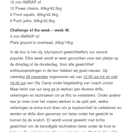
15 min AMRAP of:
12 Power cleans, 60kg/42,5kg
9 Front squats, 60kg/42,5kg
6 Push jerks, 60kg/42,5kg
Challenge of the week – week 46
2 min AMRAP of:
Plate ground to overhead, 20kg/15kg
In de box is het oly (olympisch gewichtheffen) uur razend
populair. Elke week wordt er weer gevochten voor een plekje op
de dinsdag of de donderdag. Voor alle gewichthef
enthousiastelingen in de box hebben wij goed nieuws. Op
zaterdag
29 november
organiseren wij van
12.00 uur tot en met
16.00 uur
een Oly Camp onder begeleiding van coach Junior.
Maar liefst vier uur lang ga je werken aan diverse drills,
oefeningen en technieken om je lifts te verbeteren. Onder andere
leer je meer over het voeten werken in de split jerk, welke
oefeningen je extra kunt doen om je explosiviteit te verbeteren en
worden er drills door genomen om beter onder het gewicht te
komen bij de snatch. Er wordt vooral gewerkt met lichte
gewichten om de benodigde technieken beter onder de knie te