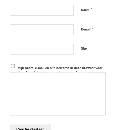
*
Naam
*
E-mail
Site
Mijn naam, e-mail en site bewaren in deze browser voor
de volgende keer wanneer ik een reactie plaats.