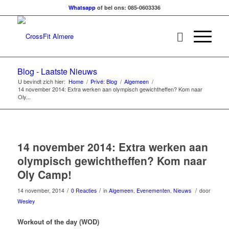
Whatsapp
of bel ons: 085-0603336
Blog - Laatste Nieuws
U bevindt zich hier:
Home
/
Privé: Blog
/
Algemeen
/
14 november 2014: Extra werken aan olympisch gewichtheffen? Kom naar
Oly...
14 november 2014: Extra werken aan
olympisch gewichtheffen? Kom naar
Oly Camp!
/
/
/
14 november, 2014
0 Reacties
in
Algemeen
,
Evenementen
,
Nieuws
door
Wesley
Workout of the day (WOD)