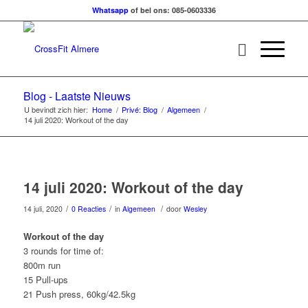
Whatsapp
of bel ons: 085-0603336
Blog - Laatste Nieuws
U bevindt zich hier:
Home
/
Privé: Blog
/
Algemeen
/
14 juli 2020: Workout of the day
14 juli 2020: Workout of the day
/
/
/
14 juli, 2020
0 Reacties
in
Algemeen
door
Wesley
Workout of the day
3 rounds for time of:
800m run
15 Pull-ups
21 Push press, 60kg/42.5kg