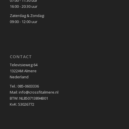
07:00 - 11:30 uur
16:00 - 20:30 uur
Zaterdag & Zondag:
09:00 - 12:00 uur
CONTACT
Televisieweg 64
1322AM Almere
Nederland
Tel.: 085-0603336
Mail: info@crossfitalmere.nl
BTW: NL850713894B01
KvK: 53026772