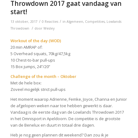
Throwdown 2017 gaat vandaag van
start!
/
/
13 oktober, 2017
0 Reacties
in
Algemeen
,
Competities
,
Lowlands
/
Throwdown
door
Wesley
Workout of the day (WOD)
20 min AMRAP of:
5 Overhead squats, 70kg/47,5kg
10 Chest-to-bar pull-ups
15 Box jumps, 24”/20”
Challenge of the month – Oktober
Met de hele box:
Zoveel mogelijk strict pull-ups
Het moment waarop Adrienne, Femke, Joyce, Channa en Junior
de afgelopen weken naar toe hebben gewerkt is daar.
Vandaag is de eerste dag van de Lowlands Throwdown 2017
in het Omnisport in Apeldoorn. De competitie is de grootste
van de Benelux en duurt in totaal drie dagen.
Heb je nog geen plannen dit weekend? Dan zou ik je