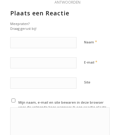
ANTWOORDEN
Plaats een Reactie
Meepraten?
Draag gerust bij!
*
Naam
*
E-mail
Site
Mijn naam, e-mail en site bewaren in deze browser
voor de volgende keer wanneer ik een reactie plaats.