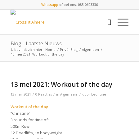
Whatsapp
of bel ons: 085-0603336
Blog - Laatste Nieuws
U bevindt zich hier:
Home
/
Privé: Blog
/
Algemeen
/
13 mei 2021: Workout of the day
13 mei 2021: Workout of the day
/
/
/
13 mei, 2021
0 Reacties
in
Algemeen
door
Leontine
Workout of the day
“Christine”
3 rounds for time of:
500m Row
12 Deadlifts, 1x bodyweight