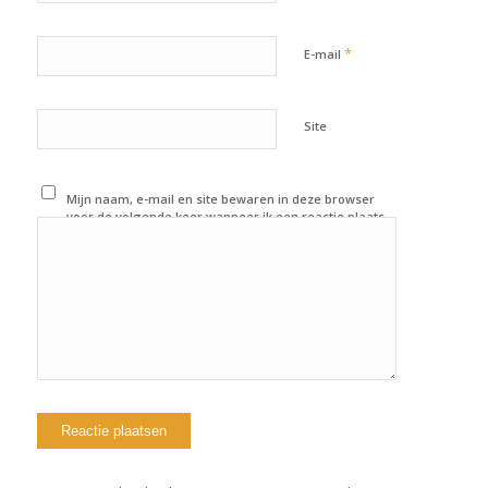
*
E-mail
Site
Mijn naam, e-mail en site bewaren in deze browser
voor de volgende keer wanneer ik een reactie plaats.