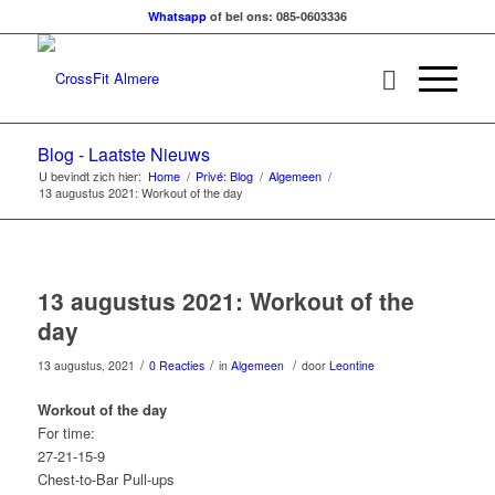
Whatsapp
of bel ons: 085-0603336
Blog - Laatste Nieuws
U bevindt zich hier:
Home
/
Privé: Blog
/
Algemeen
/
13 augustus 2021: Workout of the day
13 augustus 2021: Workout of the
day
/
/
/
13 augustus, 2021
0 Reacties
in
Algemeen
door
Leontine
Workout of the day
For time:
27-21-15-9
Chest-to-Bar Pull-ups