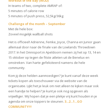
Workout of the day (WOD)
In teams of two, complete AMRAP of:
5 minutes of calorie row
5 minutes of push press, 52,5kg/36kg
Challenge of the month – September
Met de hele box:
Zoveel mogelijk wallball shots
Het is officieel! Adrienne, Femke, Joyce, Channa en Junior gaan
allemaal door naar de finale van de Lowlands Throwdown
2017. In het Omnisport in Apeldoorn nemen zij het op 13, 14 en
15 oktober op tegen de fitste atleten uit de Benelux en
omstreken. Van harte gefeliciteerd namens de hele
community.
Kom jij deze helden aanmoedigen? Je kunt vanaf deze week
tickets kopen als toeschouwer via de website van de
organisatie. Lijkt het je leuk om niet alleen te kijken maar ook
een handje te helpen? Je kunt je ook nog opgeven als
vrijwilliger. Wij hopen dat je een plekje vrij kunt houden in je
agenda om onze toppers te steunen.
3…2…1…GO
COMMUNITY!!!