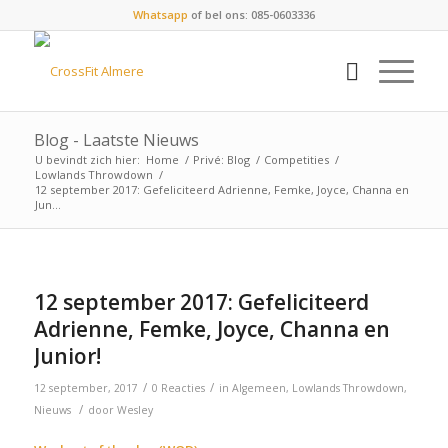
Whatsapp
of bel ons: 085-0603336
Blog - Laatste Nieuws
U bevindt zich hier:
Home
/
Privé: Blog
/
Competities
/
Lowlands Throwdown
/
12 september 2017: Gefeliciteerd Adrienne, Femke, Joyce, Channa en
Jun...
12 september 2017: Gefeliciteerd
Adrienne, Femke, Joyce, Channa en
Junior!
/
/
12 september, 2017
0 Reacties
in
Algemeen
,
Lowlands Throwdown
,
/
Nieuws
door
Wesley