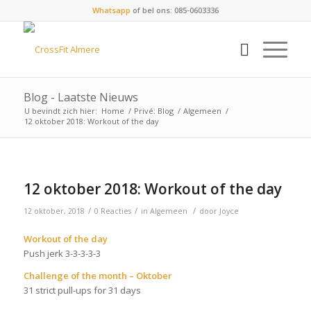
Whatsapp
of bel ons: 085-0603336
Blog - Laatste Nieuws
U bevindt zich hier:
Home
/
Privé: Blog
/
Algemeen
/
12 oktober 2018: Workout of the day
12 oktober 2018: Workout of the day
/
/
/
12 oktober, 2018
0 Reacties
in
Algemeen
door
Joyce
Workout of the day
Push jerk 3-3-3-3-3
Challenge of the month – Oktober
31 strict pull-ups for 31 days