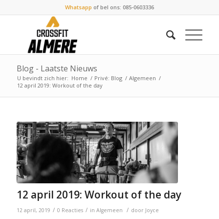
Whatsapp
of bel ons: 085-0603336
Blog - Laatste Nieuws
U bevindt zich hier:
Home
/
Privé: Blog
/
Algemeen
/
12 april 2019: Workout of the day
12 april 2019: Workout of the day
/
/
/
12 april, 2019
0 Reacties
in
Algemeen
door
Joyce