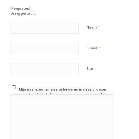
Meepraten?
Draag gerust bij!
*
Naam
*
E-mail
Site
Mijn naam, e-mail en site bewaren in deze browser
voor de volgende keer wanneer ik een reactie plaats.