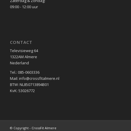
Zaterdag & Zondag:
09:00 - 12:00 uur
CONTACT
Televisieweg 64
1322AM Almere
Nederland
Tel.: 085-0603336
Mail: info@crossfitalmere.nl
BTW: NL850713894B01
KvK: 53026772
© Copyright -
CrossFit Almere