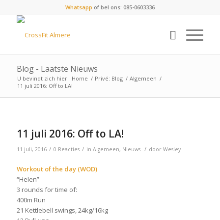
Whatsapp
of bel ons: 085-0603336
Blog - Laatste Nieuws
U bevindt zich hier:
Home
/
Privé: Blog
/
Algemeen
/
11 juli 2016: Off to LA!
11 juli 2016: Off to LA!
/
/
/
11 juli, 2016
0 Reacties
in
Algemeen
,
Nieuws
door
Wesley
Workout of the day (WOD)
“Helen”
3 rounds for time of:
400m Run
21 Kettlebell swings, 24kg/16kg