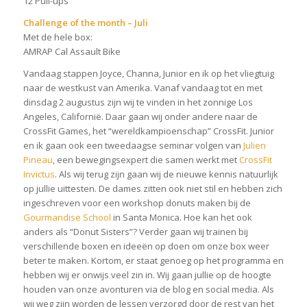
12 Pull-ups
Challenge of the month – Juli
Met de hele box:
AMRAP Cal Assault Bike
Vandaag stappen Joyce, Channa, Junior en ik op het vliegtuig
naar de westkust van Amerika. Vanaf vandaag tot en met
dinsdag 2 augustus zijn wij te vinden in het zonnige Los
Angeles, Californië. Daar gaan wij onder andere naar de
CrossFit Games, het “wereldkampioenschap” CrossFit. Junior
en ik gaan ook een tweedaagse seminar volgen van
Julien
Pineau
, een bewegingsexpert die samen werkt met
CrossFit
Invictus
. Als wij terug zijn gaan wij de nieuwe kennis natuurlijk
op jullie uittesten. De dames zitten ook niet stil en hebben zich
ingeschreven voor een workshop donuts maken bij de
Gourmandise School
in Santa Monica. Hoe kan het ook
anders als “Donut Sisters”? Verder gaan wij trainen bij
verschillende boxen en ideeën op doen om onze box weer
beter te maken. Kortom, er staat genoeg op het programma en
hebben wij er onwijs veel zin in. Wij gaan jullie op de hoogte
houden van onze avonturen via de blog en social media. Als
wij weg zijn worden de lessen verzorgd door de rest van het