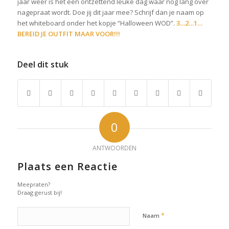
jaar weer is het een ontzettend leuke dag waar nog lang over
nagepraat wordt. Doe jij dit jaar mee? Schrijf dan je naam op
het whiteboard onder het kopje “Halloween WOD”.
3…2…1…
BEREID JE OUTFIT MAAR VOOR!!!
Deel dit stuk
0
ANTWOORDEN
Plaats een Reactie
Meepraten?
Draag gerust bij!
*
Naam