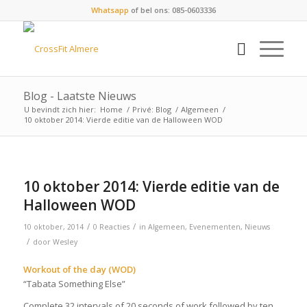
Whatsapp
of bel ons: 085-0603336
Blog - Laatste Nieuws
U bevindt zich hier:
Home
/
Privé: Blog
/
Algemeen
/
10 oktober 2014: Vierde editie van de Halloween WOD
10 oktober 2014: Vierde editie van de
Halloween WOD
/
/
10 oktober, 2014
0 Reacties
in
Algemeen
,
Evenementen
,
Nieuws
/
door
Wesley
Workout of the day (WOD)
“Tabata Something Else”
Complete 32 intervals of 20 seconds of work followed by ten