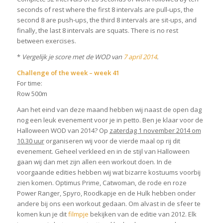
seconds of rest where the first 8 intervals are pull-ups, the
second 8 are push-ups, the third 8 intervals are sit-ups, and
finally, the last 8 intervals are squats. There is no rest
between exercises.
*
Vergelijk je score met de WOD van
7 april 2014
.
Challenge of the week – week 41
For time:
Row 500m
Aan het eind van deze maand hebben wij naast de open dag
nog een leuk evenement voor je in petto. Ben je klaar voor de
Halloween WOD van 2014? Op
zaterdag 1 november 2014 om
10.30 uur
organiseren wij voor de vierde maal op rij dit
evenement. Geheel verkleed en in de stijl van Halloween
gaan wij dan met zijn allen een workout doen. In de
voorgaande edities hebben wij wat bizarre kostuums voorbij
zien komen. Optimus Prime, Catwoman, de rode en roze
Power Ranger, Spyro, Roodkapje en de Hulk hebben onder
andere bij ons een workout gedaan. Om alvast in de sfeer te
komen kun je dit
filmpje
bekijken van de editie van 2012. Elk