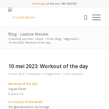
Whatsapp
of bel ons: 085-0603336
Blog - Laatste Nieuws
U bevindt zich hier:
Home
/
Privé: Blog
/
Algemeen
/
10 mei 2023: Workout of the day
10 mei 2023: Workout of the day
/
/
/
10 mei, 2023
0 Reacties
in
Algemeen
door
Leontine
Workout of the day
Squat Clean
5-3-3-1-1-1
Accessory of the week
Zie glassboard in de lounge.