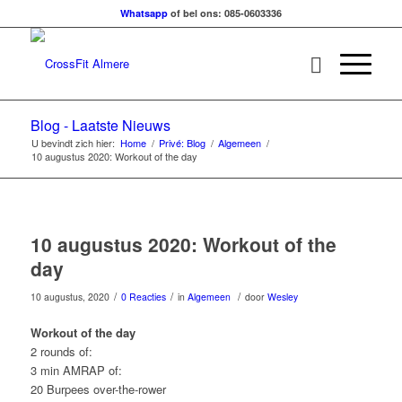
Whatsapp
of bel ons: 085-0603336
Blog - Laatste Nieuws
U bevindt zich hier:
Home
/
Privé: Blog
/
Algemeen
/
10 augustus 2020: Workout of the day
10 augustus 2020: Workout of the
day
/
/
/
10 augustus, 2020
0 Reacties
in
Algemeen
door
Wesley
Workout of the day
2 rounds of:
3 min AMRAP of:
20 Burpees over-the-rower