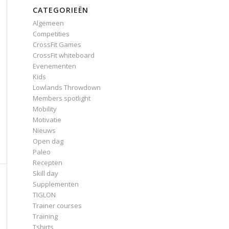
CATEGORIEËN
Algemeen
Competities
CrossFit Games
CrossFit whiteboard
Evenementen
Kids
Lowlands Throwdown
Members spotlight
Mobility
Motivatie
Nieuws
Open dag
Paleo
Recepten
Skill day
Supplementen
TIGLON
Trainer courses
Training
Tshirts