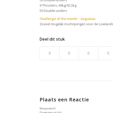
50 Double-unders
9 Thrusters, 60kg/42,5kg
50 Double-unders
Challenge of the month – Augustus
Zoveel mogelijk inschrijvingen voor de Lowlan
Deel dit stuk
Plaats een Reactie
Meepraten?
Draag gerust bij!