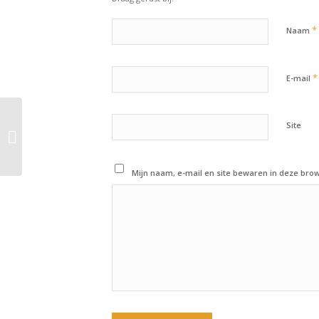
*
Naam
*
E-mail
Site
9 augustus 2018:
Workout of the day
Mijn naam, e-mail en site bewaren in deze brow