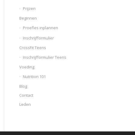
Prijzen
Beginnen
Proefles inplannen
Inschrijfformulier
CrossFit Teens
Inschrijfformulier Teens
Voeding
Nutrition 101
Blog
Contact
Leden