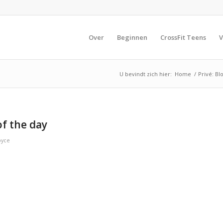
Over
Beginnen
CrossFit Teens
V
U bevindt zich hier:
Home
/
Privé: Bl
f the day
oyce