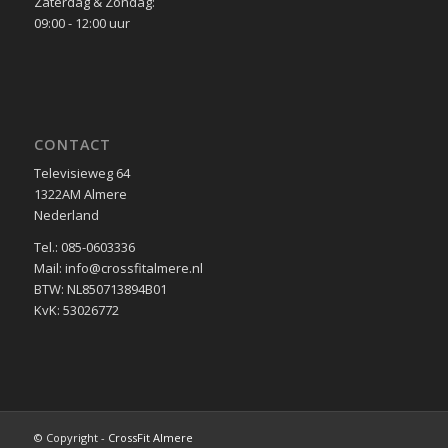
Zaterdag & Zondag:
09:00 - 12:00 uur
CONTACT
Televisieweg 64
1322AM Almere
Nederland
Tel.: 085-0603336
Mail: info@crossfitalmere.nl
BTW: NL850713894B01
KvK: 53026772
© Copyright -
CrossFit Almere