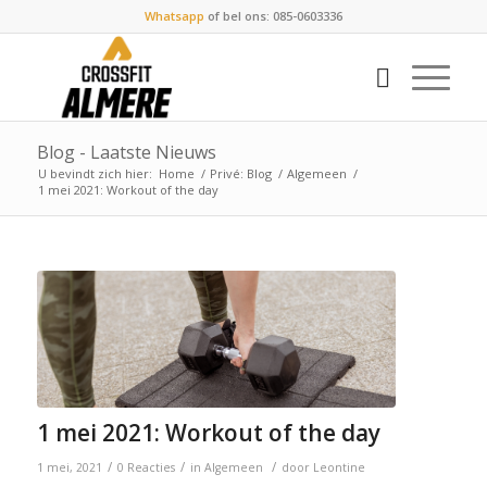
Whatsapp
of bel ons: 085-0603336
Blog - Laatste Nieuws
U bevindt zich hier:
Home
/
Privé: Blog
/
Algemeen
/
1 mei 2021: Workout of the day
1 mei 2021: Workout of the day
/
/
/
1 mei, 2021
0 Reacties
in
Algemeen
door
Leontine