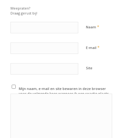
Meepraten?
Draag gerust bij!
*
Naam
*
E-mail
Site
Mijn naam, e-mail en site bewaren in deze browser
voor de volgende keer wanneer ik een reactie plaats.