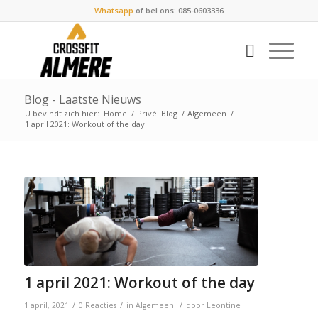
Whatsapp
of bel ons: 085-0603336
Blog - Laatste Nieuws
U bevindt zich hier:
Home
/
Privé: Blog
/
Algemeen
/
1 april 2021: Workout of the day
1 april 2021: Workout of the day
/
/
/
1 april, 2021
0 Reacties
in
Algemeen
door
Leontine