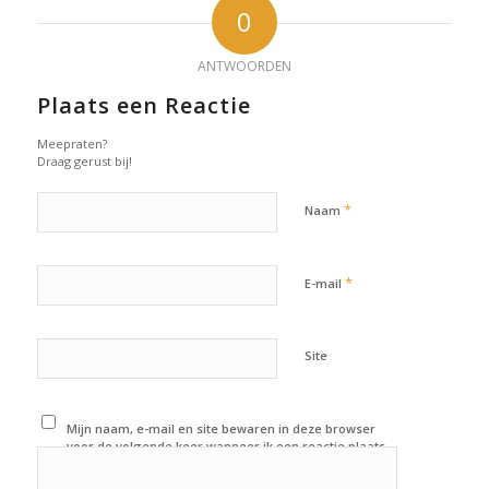
0
ANTWOORDEN
Plaats een Reactie
Meepraten?
Draag gerust bij!
*
Naam
*
E-mail
Site
Mijn naam, e-mail en site bewaren in deze browser
voor de volgende keer wanneer ik een reactie plaats.