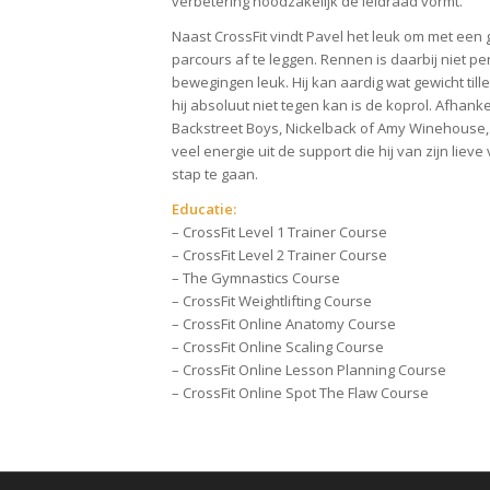
verbetering noodzakelijk de leidraad vormt.
Naast CrossFit vindt Pavel het leuk om met ee
parcours af te leggen. Rennen is daarbij niet per
bewegingen leuk. Hij kan aardig wat gewicht tille
hij absoluut niet tegen kan is de koprol. Afhan
Backstreet Boys, Nickelback of Amy Winehouse, 
veel energie uit de support die hij van zijn liev
stap te gaan.
Educatie:
– CrossFit Level 1 Trainer Course
– CrossFit Level 2 Trainer Course
– The Gymnastics Course
– CrossFit Weightlifting Course
– CrossFit Online Anatomy Course
– CrossFit Online Scaling Course
– CrossFit Online Lesson Planning Course
– CrossFit Online Spot The Flaw Course