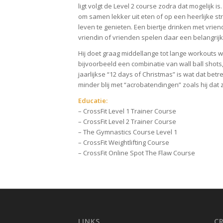
ligt volgt de Level 2 course zodra dat mogelijk i
om samen lekker uit eten of op een heerlijke st
leven te genieten. Een biertje drinken met vri
vriendin of vrienden spelen daar een belangrijke r
Hij doet graag middellange tot lange workouts 
bijvoorbeeld een combinatie van wall ball shots
jaarlijkse “12 days of Christmas” is wat dat be
minder blij met “acrobatendingen” zoals hij da
Educatie:
– CrossFit Level 1 Trainer Course
– CrossFit Level 2 Trainer Course
– The Gymnastics Course Level 1
– CrossFit Weightlifting Course
– CrossFit Online Spot The Flaw Course
LINKS
C