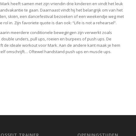
s. Mark heeft samen met zijn vriendin drie kinderen en vindt het leuk
randvakantie te gaan. Daarnaast vindt hij het belangrijk om van het
enden, skiën, een dancefestival bezoeken of een weekendje weg met
ol in. Zijn favoriete quote is dan ook: “Life is not a rehearsel”.
waarin meerdere conditionele bewegingen zijn verwerkt zoals
, double unders, pull ups, roeien en burpees of push ups. De
treft de ideale workout voor Mark. Aan de andere kant maak je hem
t zelf omschrijft… Oftewel handstand push ups en muscle ups.
ROSSFIT TRAINER
OPENINGSTIJDEN