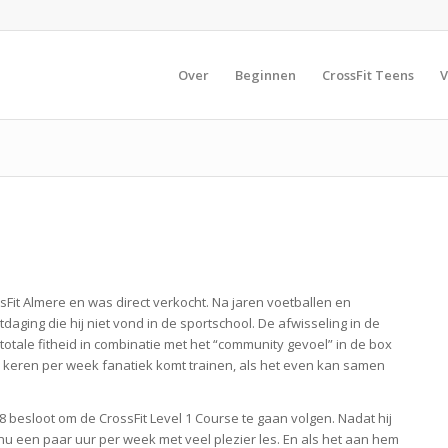
Over
Beginnen
CrossFit Teens
V
Fit Almere en was direct verkocht. Na jaren voetballen en
daging die hij niet vond in de sportschool. De afwisseling in de
otale fitheid in combinatie met het “community gevoel” in de box
re keren per week fanatiek komt trainen, als het even kan samen
018 besloot om de CrossFit Level 1 Course te gaan volgen. Nadat hij
j nu een paar uur per week met veel plezier les. En als het aan hem