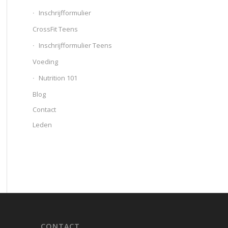
Inschrijfformulier
CrossFit Teens
Inschrijfformulier Teens
Voeding
Nutrition 101
Blog
Contact
Leden
CONTACT