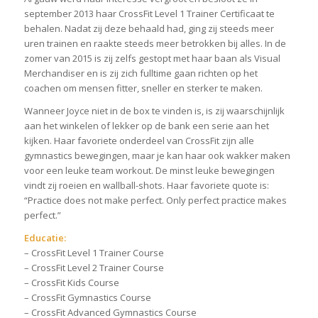
september 2013 haar CrossFit Level 1 Trainer Certificaat te
behalen. Nadat zij deze behaald had, ging zij steeds meer
uren trainen en raakte steeds meer betrokken bij alles. In de
zomer van 2015 is zij zelfs gestopt met haar baan als Visual
Merchandiser en is zij zich fulltime gaan richten op het
coachen om mensen fitter, sneller en sterker te maken.
Wanneer Joyce niet in de box te vinden is, is zij waarschijnlijk
aan het winkelen of lekker op de bank een serie aan het
kijken. Haar favoriete onderdeel van CrossFit zijn alle
gymnastics bewegingen, maar je kan haar ook wakker maken
voor een leuke team workout. De minst leuke bewegingen
vindt zij roeien en wallball-shots. Haar favoriete quote is:
“Practice does not make perfect. Only perfect practice makes
perfect.”
Educatie:
– CrossFit Level 1 Trainer Course
– CrossFit Level 2 Trainer Course
– CrossFit Kids Course
– CrossFit Gymnastics Course
– CrossFit Advanced Gymnastics Course